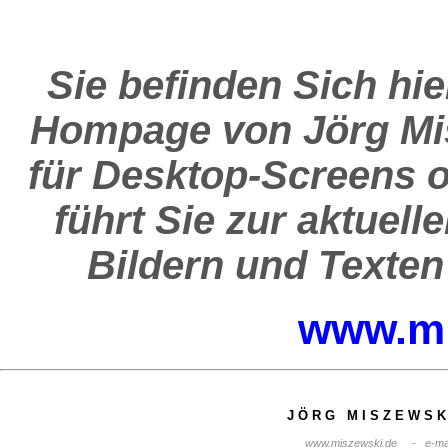
Sie befinden Sich hie
Hompage von Jörg Misz
für Desktop-Screens o
führt Sie zur aktuel
Bildern und Texte
www.mi
J Ö R G M I S Z E W S K
www.miszewski.de - e-ma